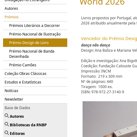
World 2026
Autores
Prémios
Livros propostos por Portugal, 
2026
atribuído anualmente pela
Prémios Literários a Decorrer
Prémio Nacional de Ilustração
​Vencedor do Prémio Desig
Prémio Design de Livro
dança não dança
Design: Ana Baliza e Mariana Ve
Prémio Nacional de Banda
Desenhada
Edição e investigação: Ana Bigot
Prémio Camões
Coedição: Fundação Calouste G
Impressão: INCM
Coleção Obras Clássicas
Formato: 219 x 309 mm
Nº de páginas: 440
Estudos e Estatísticas
Tiragem: 1000 ex.
Notícias
ISBN: 978-972-27-3140-9
Newsletter
Base de Dados
Autores
Bibliotecas da RNBP
Editoras