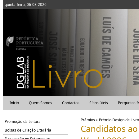
quinta-feira, 06-08-2026
Início
Quem Somos
Contactos
Sítios úteis
Perguntas f
Prémios
>
Prémio Design de Livro
Promoção da Leitura
Candidatos ao
Bolsas de Criação Literária
Divulgação no Estrangeiro