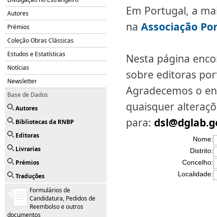
Em Portugal, a ma
Autores
na
Associação Por
Prémios
Coleção Obras Clássicas
Estudos e Estatísticas
Nesta página enco
Notícias
sobre editoras po
Newsletter
Agradecemos o env
Base de Dados
quaisquer alteraç
Autores
para:
dsl@dglab.g
Bibliotecas da RNBP
Editoras
Nome:
Livrarias
Distrito:
Prémios
Concelho:
Localidade:
Traduções
Formulários de
Candidatura, Pedidos de
Reembolso e outros
documentos