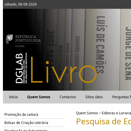
sábado, 08-08-2026
Início
Quem Somos
Contactos
Sítios úteis
Perguntas 
Quem Somos
>
Editoras e Livrari
Promoção da Leitura
Pesquisa de Ed
Bolsas de Criação Literária
Divulgação no Estrangeiro