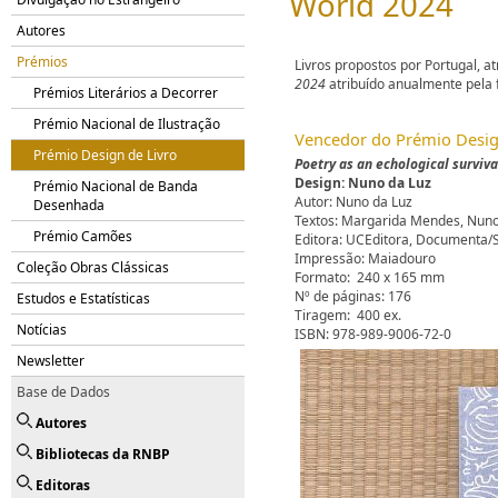
World 2024
Autores
Prémios
Livros propostos por Portugal, 
2024
atribuído anualmente pela
Prémios Literários a Decorrer
Prémio Nacional de Ilustração
​Vencedor do Prémio Desig
Prémio Design de Livro
Poetry as an echological surviva
Design: Nuno da Luz
Prémio Nacional de Banda
Autor: Nuno da Luz
Desenhada
Textos: Margarida Mendes, Nuno
Prémio Camões
Editora: UCEditora, Documenta/
Impressão: Maiadouro
Coleção Obras Clássicas
Formato: 240 x 165 mm
Nº de páginas: 176
Estudos e Estatísticas
Tiragem: 400 ex.
Notícias
ISBN: 978-989-9006-72-0
Newsletter
Base de Dados
Autores
Bibliotecas da RNBP
Editoras