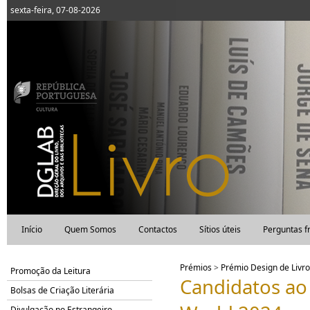
sexta-feira, 07-08-2026
Início
Quem Somos
Contactos
Sítios úteis
Perguntas f
Prémios
>
Prémio Design de Livro
Promoção da Leitura
Candidatos ao
Bolsas de Criação Literária
Divulgação no Estrangeiro