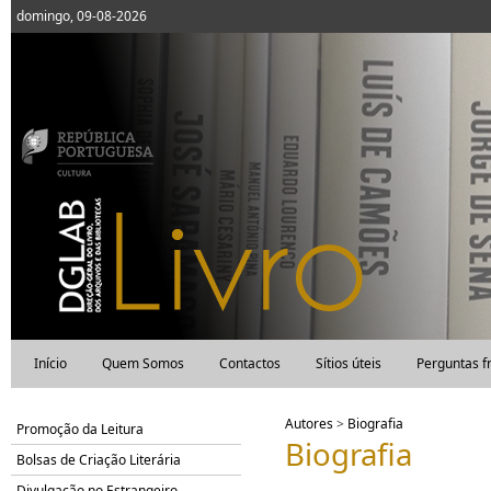
domingo, 09-08-2026
Início
Quem Somos
Contactos
Sítios úteis
Perguntas f
Autores
>
Biografia
Promoção da Leitura
Biografia
Bolsas de Criação Literária
Divulgação no Estrangeiro