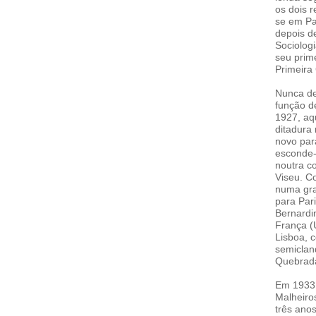
os dois 
se em Par
depois d
Sociolog
seu prim
Primeira
Nunca de
função d
1927, aqu
ditadura 
novo par
esconde-
noutra c
Viseu. C
numa gra
para Par
Bernardi
França (
Lisboa, 
semiclan
Quebrad
Em 1933,
Malheiro
três ano