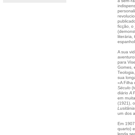
à sem-raz
indispens
personal
revolucio
publicad
ficção, o
(demonstr
literária
espanhol,
A sua vi
aventuro
para Vise
Gomes, e
Teologia
sua longa
«A Filha
Século
(t
diário
A P
em muita
(1921), 
Lusitânia
um dos a
Em 1907 
quarto) 
lenda seg