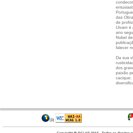
condecor
entusiast
Portugues
das
Obra
de profi
Uivam
é 
ano segu
Nobel de
publicaç
falecer n
Da sua v
rusticida
dos gran
paixão p
cacique; 
diversifi