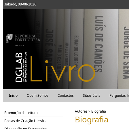
sábado, 08-08-2026
Início
Quem Somos
Contactos
Sítios úteis
Perguntas f
Autores
>
Biografia
Promoção da Leitura
Biografia
Bolsas de Criação Literária
Divulgação no Estrangeiro