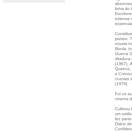
absorveu
linha do
Escritor
extensa 
essenciai
Constitu
países:
T
novela h
Borda
, t
Guerra S
ditadura
(1967);
A
Queiroz,
e
Crónic
cruciais 
(1979).
Foi co-a
cinema 
Cultivou 
um estilo
fez part
Diário de
Confiden