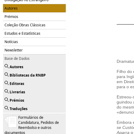
Autores
Prémios
Coleção Obras Clássicas
Estudos e Estatísticas
Notícias
Newsletter
Base de Dados
Dramaturg
Autores
Filho do
Bibliotecas da RNBP
para Ingl
em Direi
Editoras
para o e
Livrarias
Estreou-
Prémios
guindou 
do mesm
Traduções
«denunci
Formulários de
Candidatura, Pedidos de
Embora e
Reembolso e outros
se Custó
documentos
Agarra o