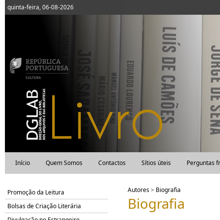
quinta-feira, 06-08-2026
Início
Quem Somos
Contactos
Sítios úteis
Perguntas f
Autores
>
Biografia
Promoção da Leitura
Biografia
Bolsas de Criação Literária
Divulgação no Estrangeiro