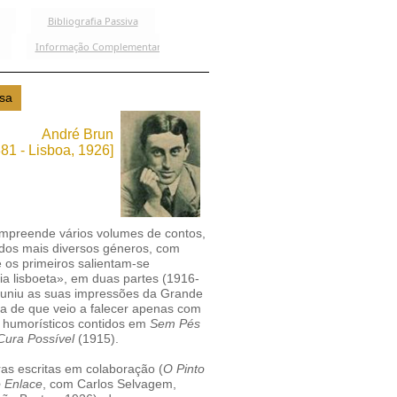
André Brun
881 - Lisboa, 1926]
compreende vários volumes de contos,
dos mais diversos géneros, com
e os primeiros salientam-se
ia lisboeta», em duas partes (1916-
uniu as suas impressões da Grande
ça de que veio a falecer apenas com
 humorísticos contidos em
Sem Pés
ura Possível
(1915).
as escritas em colaboração (
O Pinto
o Enlace
, com Carlos Selvagem,