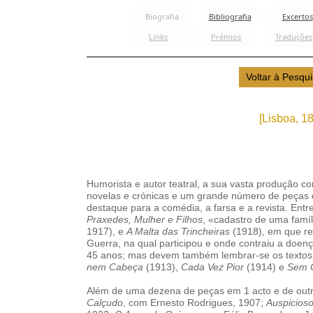
[Lisboa, 1
Humorista e autor teatral, a sua vasta produção 
novelas e crónicas e um grande número de peças 
destaque para a comédia, a farsa e a revista. Entr
Praxedes, Mulher e Filhos
, «cadastro de uma famíl
1917), e
A Malta das Trincheiras
(1918), em que re
Guerra, na qual participou e onde contraiu a doen
45 anos; mas devem também lembrar-se os textos
nem Cabeça
(1913),
Cada Vez Pior
(1914) e
Sem C
Além de uma dezena de peças em 1 acto e de outr
Calçudo
, com Ernesto Rodrigues, 1907;
Auspicios