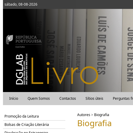
sábado, 08-08-2026
Início
Quem Somos
Contactos
Sítios úteis
Perguntas f
Autores
>
Biografia
Promoção da Leitura
Biografia
Bolsas de Criação Literária
Divulgação no Estrangeiro