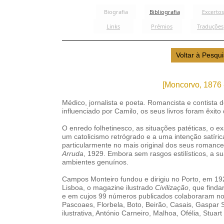
[Moncorvo, 1876 
Médico, jornalista e poeta. Romancista e contista 
influenciado por Camilo, os seus livros foram êxito
O enredo folhetinesco, as situações patéticas, o 
um catolicismo retrógrado e a uma intenção satíric
particularmente no mais original dos seus romanc
Arruda
, 1929. Embora sem rasgos estilísticos, a s
ambientes genuínos.
Campos Monteiro fundou e dirigiu no Porto, em 19
Lisboa, o magazine ilustrado
Civilização
, que find
e em cujos 99 números publicados colaboraram no
Pascoaes, Florbela, Boto, Beirão, Casais, Gaspar S
ilustrativa, António Carneiro, Malhoa, Ofélia, Stuart