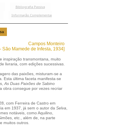
Campos Monteiro
- São Mamede de Infesta, 1934]
de inspiração transmontana, muito
 de livraria, com edições sucessivas.
exagero das paixões, misturam-se a
a. Esta última faceta manifesta-se
es,
As Duas Paixões de Sabino
ua obra consegue por vezes recriar
28, com Ferreira de Castro em
aria em 1937, já sem o autor da
Selva
,
mes notáveis, como Aquilino,
imões, etc., além de, na parte
 e muitos outros.