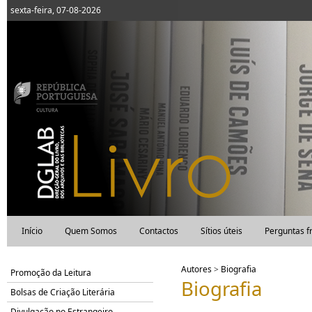
sexta-feira, 07-08-2026
Início
Quem Somos
Contactos
Sítios úteis
Perguntas f
Autores
>
Biografia
Promoção da Leitura
Biografia
Bolsas de Criação Literária
Divulgação no Estrangeiro