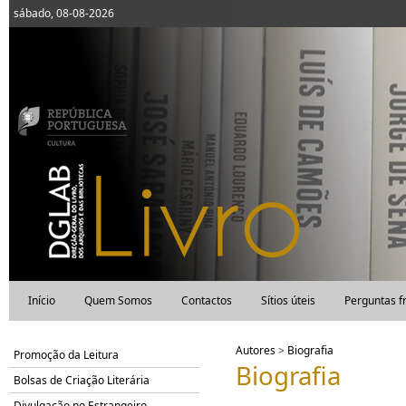
sábado, 08-08-2026
Início
Quem Somos
Contactos
Sítios úteis
Perguntas f
Autores
>
Biografia
Promoção da Leitura
Biografia
Bolsas de Criação Literária
Divulgação no Estrangeiro