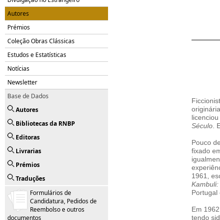
Autores
Prémios
Coleção Obras Clássicas
Estudos e Estatísticas
Notícias
Newsletter
Base de Dados
Ficcioni
Autores
originár
licenciou
Bibliotecas da RNBP
Século
. 
Editoras
Pouco de
Livrarias
fixado e
igualmen
Prémios
experiên
1961, esc
Traduções
Kambuli:
Formulários de
Portugal
Candidatura, Pedidos de
Reembolso e outros
Em 1962 
documentos
tendo si