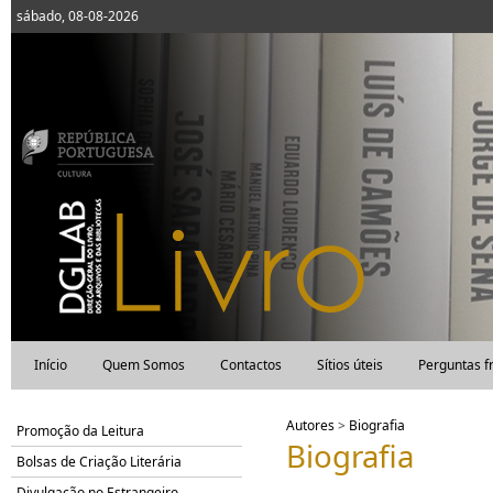
sábado, 08-08-2026
Início
Quem Somos
Contactos
Sítios úteis
Perguntas f
Autores
>
Biografia
Promoção da Leitura
Biografia
Bolsas de Criação Literária
Divulgação no Estrangeiro