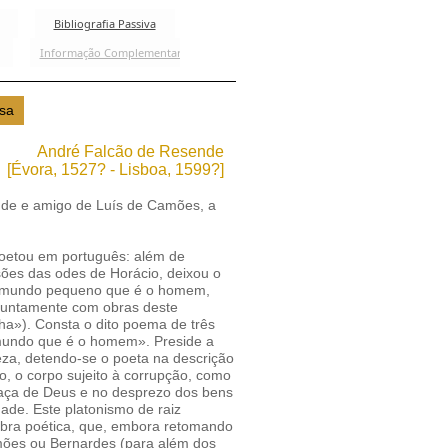
André Falcão de Resende
[Évora, 1527? - Lisboa, 1599?]
ende e amigo de Luís de Camões, a
poetou em português: além de
rsões das odes de Horácio, deixou o
 mundo pequeno que é o homem,
 juntamente com obras deste
»). Consta o dito poema de três
 mundo que é o homem». Preside a
a, detendo-se o poeta na descrição
, o corpo sujeito à corrupção, como
graça de Deus e no desprezo dos bens
ade. Este platonismo de raiz
 obra poética, que, embora retomando
amões ou Bernardes (para além dos