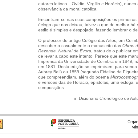
autores latinos – Ovídio, Virgílio e Horácio), nunca
observância da moral católica.
Encontram-se nas suas composições os primeiros
écloga que nos deixou, talvez o que de melhor há 
estilo é simples e despojado, fazendo lembrar o d
O professor do antigo Colégio das Artes, em Coimb
descoberto casualmente o manuscrito das
Obras d
Rezende. Natural de Évora
, tratou de o publicar 
de levar a cabo este intento. Parece que este man
Imprensa da Universidade de Coimbra em 1849, nã
em 1881. Desta edição se imprimiram, para venda 
Aubrey Bell) ou 1859 (segundo Fidelino de Figueire
que compreendiam, além do poema
Microcosmogr
e versões das de Horácio, epístolas, uma écloga, u
composições.
in Dicionário Cronológico de Aut
Organ
Min