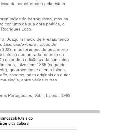
 deixa de ser informada pela estrita
 prenúncios do barroquismo, mas na
no conjunto da sua obra poética, o
e Rodrigues Lobo.
ra, Joaquim Inácio de Freitas, tendo
o Licenciado André Falcão de
em 1829, mas foi impedido pela morte
uscrito só deu entrada no prelo da
o estando a edição ainda concluída
limitada, talvez em 1865 (segundo
do), quatrocentas e oitenta folhas,
afia
, sonetos, odes originais do autor
ma elegia, entre várias outras
ores Portugueses, Vol. I, Lisboa, 1989
ismos sob tutela do
istério da Cultura