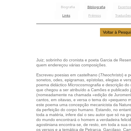
Juiz; sobrinho do cronista e poeta Garcia de Res
quem endereçou várias composições.
Escreveu poesias em castelhano (
Theochristo
) e 
sonetos, odes, epigramas, epístolas, elegias e ve
poema didáctico
Microcosmografia
e descrição do
que chegou a ser atribuído a Camões e publicado
(nomeadamente na chamada «edição de Juromenha
cantos, em oitavas, e versa o tema do «pequeno
este poema uma concepção mecanicista da Naturez
da perfeição do corpo humano. Estando, no entanto
toda a matéria, infere daí o seu autor que só na 
do mundo encontrará o homem a verdadeira felicid
agostiniana encontra-se, de resto, em toda a sua
os versos e a temática de Petrarca, Garcilaso, C