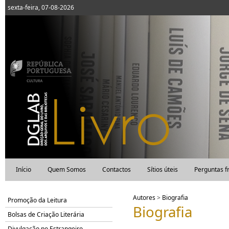
sexta-feira, 07-08-2026
Início
Quem Somos
Contactos
Sítios úteis
Perguntas f
Autores
>
Biografia
Promoção da Leitura
Biografia
Bolsas de Criação Literária
Divulgação no Estrangeiro