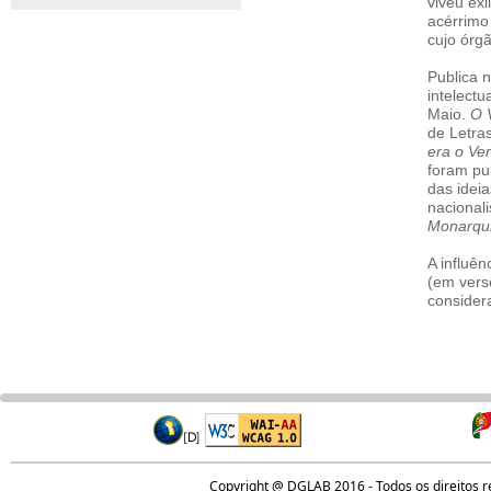
viveu exi
acérrimo
cujo órgã
Publica n
intelect
Maio.
O 
de Letra
era o Ve
foram pu
das ideia
nacionali
Monarqu
A influê
(em vers
consider
Copyright @ DGLAB 2016 - Todos os direitos 