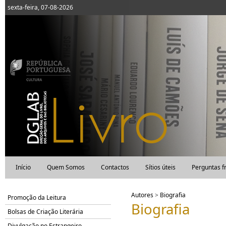
sexta-feira, 07-08-2026
Início
Quem Somos
Contactos
Sítios úteis
Perguntas f
Autores
>
Biografia
Promoção da Leitura
Biografia
Bolsas de Criação Literária
Divulgação no Estrangeiro