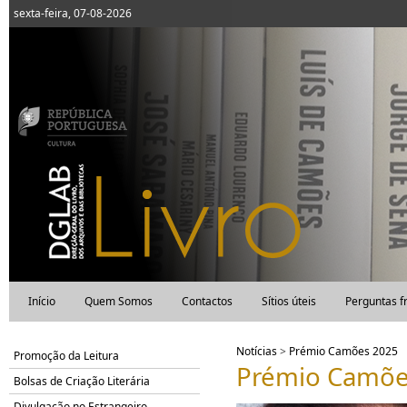
sexta-feira, 07-08-2026
Início
Quem Somos
Contactos
Sítios úteis
Perguntas f
Notícias
>
Prémio Camões 2025
Promoção da Leitura
Prémio Camõe
Bolsas de Criação Literária
Divulgação no Estrangeiro