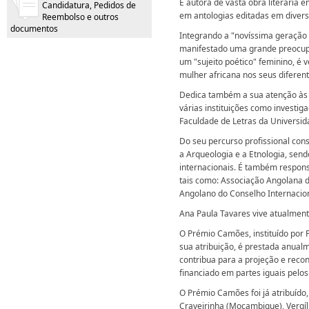
É autora de vasta obra literária 
Candidatura, Pedidos de
em antologias editadas em divers
Reembolso e outros
documentos
Integrando a "novíssima geração
manifestado uma grande preocupa
um "sujeito poético" feminino, é 
mulher africana nos seus diferente
Dedica também a sua atenção às á
várias instituições como investig
Faculdade de Letras da Universid
Do seu percurso profissional con
a Arqueologia e a Etnologia, sen
internacionais. É também respons
tais como: Associação Angolana 
Angolano do Conselho Internaci
Ana Paula Tavares vive atualment
O Prémio Camões, instituído por P
sua atribuição, é prestada anual
contribua para a projeção e reco
financiado em partes iguais pelos
O Prémio Camões foi já atribuído,
Craveirinha (Moçambique), Vergíli