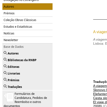
Autores
Prémios
Coleção Obras Clássicas
Estudos e Estatísticas
A viage
Notícias
A viagem
Newsletter
Lisboa: 
Base de Dados
Autores
Bibliotecas da RNBP
Editoras
Livrarias
Prémios
Traduçõ
A viagem
Traduções
Slonovo 
Formulários de
Elefante
Candidatura, Pedidos de
Cesta slo
Reembolso e outros
El viaje 
documentos
2008)
(C