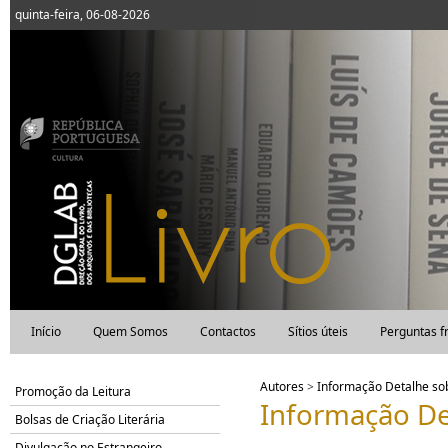
quinta-feira, 06-08-2026
Início
Quem Somos
Contactos
Sítios úteis
Perguntas f
Autores
>
Informação Detalhe s
Promoção da Leitura
Informação De
Bolsas de Criação Literária
Divulgação no Estrangeiro