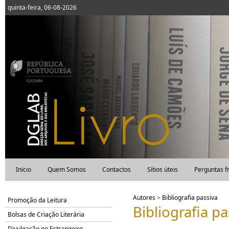
quinta-feira, 06-08-2026
Início
Quem Somos
Contactos
Sítios úteis
Perguntas f
Autores
>
Bibliografia passiva
Promoção da Leitura
Bibliografia pa
Bolsas de Criação Literária
Divulgação no Estrangeiro