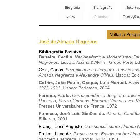
José de Almada Negreiros
Bibliografia Passiva
Barreira, Cecília.
Nacionalismo e Modernismo. De
Negreiros
, Lisboa: Assírio & Alvim - Grupo Porto Ed
Ceia, Carlos.
Sexualidade e Literatura - ensaios s
Almada Negreiros e Alexandre O'Neill
, Lisboa: Edi
Cotrim, João Paulo
; Gaspar, Luís Manuel.
El al
1926-1931
, Lisboa: Bedeteca, 2004
Ferreira, Paulo.
Correspondance de quatre artiste
Pacheco, Souza-Cardoso, Eduardo Vianna avec Ro
Presses Universitaires de France, 1972
Fonseca, José Luís Simões da.
Almada, Camões
Editores, 2001
França, José Augusto.
O essencial sobre Almada N
Freitas, Lima de.
Pintar o sete. Ensaios sobre Alm
geometria sagrada
, Lisboa: INCM, 1990