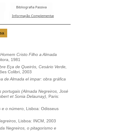
 Homem Cristo Filho a Almada
itora, 1981
obre Eça de Queirós, Cesário Verde,
ções Colibri, 2003
ma de Almada el impar: obra gráfica
s portugais (Almada Negreiros, José
bert et Sonia Delaunay)
, Paris:
 e o número
, Lisboa: Odisseus
egreiros
, Lisboa: INCM, 2003
ada Negreiros, o pitagorismo e