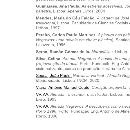
Guimarães, Ana Paula.
As estrelas acessíveis. J
palestra
, Lisboa: Apenas Livros, 2004
Mendes, Maria do Céu Falcão.
A viagem de José 
tradicional
, Lisboa: Faculdade de Ciências Sociai
Lisboa, 1997
Pereiro, Carlos Paulo Martínez.
A pintura nas pa
Negreiros: uma novela em chave plástica)
, Santia
Laiovento, 1996
Serna, Ramón Gómez de la.
Marginálias
, Lisboa:
Silva, Celina.
Almada Negreiros. A busca de uma p
(re)invenção da utopia
, Porto: Fundação Eng. Antó
sistematizante acerca da produção literária de Alm
Sousa, João Paulo.
Narrativa vertical : Almada Ne
Modernidade
, Lisboa: INCM, 2020
Viana, António Manuel Couto.
Coração arquivista
, 
VV, AA.
Almada : o escritor, o ilustrador
, Lisboa: In
Livro, 1993
VV, AA.
Almada Negreiros. A descoberta como neces
Porto 1996
, Porto: Fundação Eng. António de Alme
Porto. 1996]