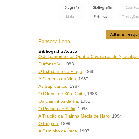
Fonseca Lobo
Bibliografia Activa
O Julgamento dos Quatro Cavaleiros do Apocalips
D Afonso VI
, 1983
O Estudante de Praga
, 1985
A Comédia da Vida
, 1987
As Suplicantes
, 1987
O Dilema de São Dmitri
, 1988
Os Caminhos da Ira
, 1991
O Pecado de Sofia
, 1993
A Traição da R ainha Mécia de Haro
, 1994
O Enigma
, 1996
A Caminho de Ítaca
, 1997