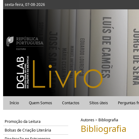
sexta-feira, 07-08-2026
Início
Quem Somos
Contactos
Sítios úteis
Perguntas f
Autores
>
Bibliografia
Promoção da Leitura
Bibliografia
Bolsas de Criação Literária
Divulgação no Estrangeiro