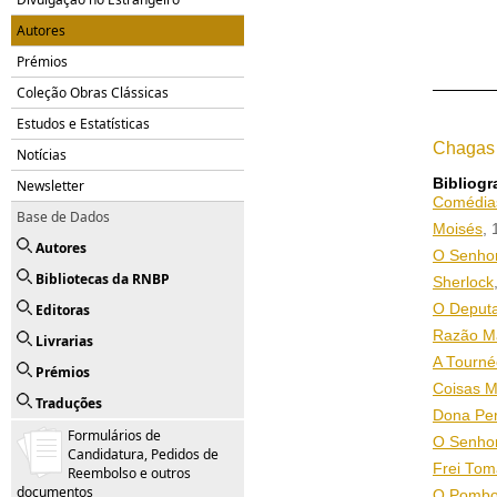
Autores
Prémios
Coleção Obras Clássicas
Estudos e Estatísticas
Chagas
Notícias
Bibliogr
Newsletter
Comédia
Base de Dados
Moisés
,
Autores
O Senhor
Bibliotecas da RNBP
Sherlock
Editoras
O Deput
Razão Ma
Livrarias
A Tourn
Prémios
Coisas M
Traduções
Dona Pe
Formulários de
O Senho
Candidatura, Pedidos de
Frei Tom
Reembolso e outros
documentos
O Pombo