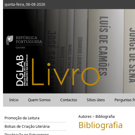
quinta-feira, 06-08-2026
Início
Quem Somos
Contactos
Sítios úteis
Perguntas f
Autores
>
Bibliografia
Promoção da Leitura
Bibliografia
Bolsas de Criação Literária
Divulgação no Estrangeiro