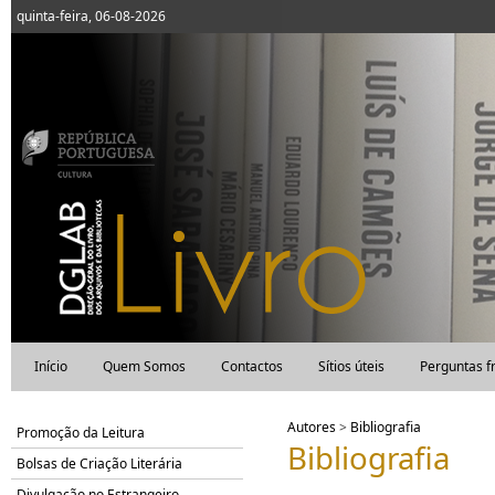
quinta-feira, 06-08-2026
Início
Quem Somos
Contactos
Sítios úteis
Perguntas f
Autores
>
Bibliografia
Promoção da Leitura
Bibliografia
Bolsas de Criação Literária
Divulgação no Estrangeiro