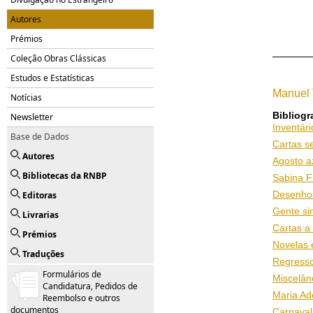
Autores
Prémios
Coleção Obras Clássicas
Estudos e Estatísticas
Manuel 
Notícias
Bibliogr
Newsletter
Inventár
Base de Dados
Cartas 
Autores
Agosto a
Bibliotecas da RNBP
Sabina F
Editoras
Desenhos
Gente si
Livrarias
Cartas 
Prémios
Novelas 
Traduções
Regress
Formulários de
Miscelân
Candidatura, Pedidos de
Maria Ad
Reembolso e outros
documentos
Carnaval 