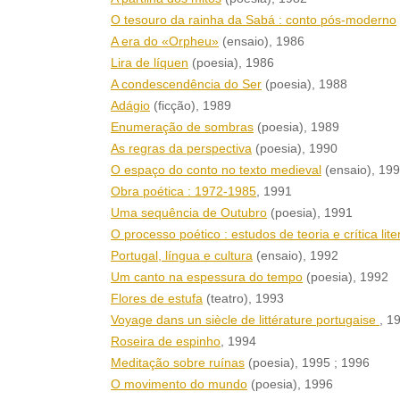
O tesouro da rainha da Sabá : conto pós-moderno
A era do «Orpheu»
(ensaio)
, 1986
Lira de líquen
(poesia)
, 1986
A condescendência do Ser
(poesia)
, 1988
Adágio
(ficção)
, 1989
Enumeração de sombras
(poesia)
, 1989
As regras da perspectiva
(poesia)
, 1990
O espaço do conto no texto medieval
(ensaio)
, 19
Obra poética : 1972-1985
, 1991
Uma sequência de Outubro
(poesia)
, 1991
O processo poético : estudos de teoria e crítica lite
Portugal, língua e cultura
(ensaio)
, 1992
Um canto na espessura do tempo
(poesia)
, 1992
Flores de estufa
(teatro)
, 1993
Voyage dans un siècle de littérature portugaise
, 1
Roseira de espinho
, 1994
Meditação sobre ruínas
(poesia)
, 1995
; 1996
O movimento do mundo
(poesia)
, 1996