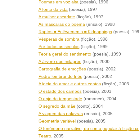
Poemas em voz alta
(poesia)
, 1996
A fonte da vida
(poesia)
, 1997
A mulher escarlate
(ficção)
, 1997
As máscaras do poema
(ensaio)
, 1998
Raptos = Enlèvements = Kidnappings
(poesia)
, 19
Vésperas de sombra
(ficção)
, 1998
Por todos os séculos
(ficção)
, 1999
Teoria geral do sentimento
(poesia)
, 1999
A árvore dos milagres
(ficção)
, 2000
Cartografia de emoções
(poesia)
, 2002
Pedro lembrando Inês
(poesia)
, 2002
A ideia do amor e outros contos
(ficção)
, 2003
O estado dos campos
(poesia)
, 2003
O anjo da tempestade
(romance)
, 2004
O segredo da mãe
(conto)
, 2004
A viagem das palavras
(ensaio)
, 2005
Geometria variável
(poesia)
, 2005
O fenómeno narrativo, do conto popular à ficção 
Teatro
, 2005