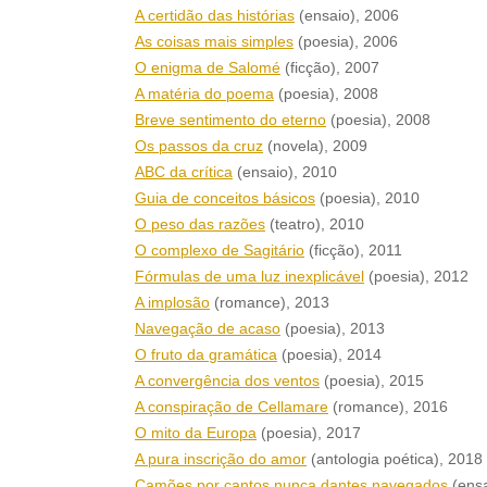
A certidão das histórias
(ensaio)
, 2006
As coisas mais simples
(poesia)
, 2006
O enigma de Salomé
(ficção)
, 2007
A matéria do poema
(poesia)
, 2008
Breve sentimento do eterno
(poesia)
, 2008
Os passos da cruz
(novela)
, 2009
ABC da crítica
(ensaio)
, 2010
Guia de conceitos básicos
(poesia)
, 2010
O peso das razões
(teatro)
, 2010
O complexo de Sagitário
(ficção)
, 2011
Fórmulas de uma luz inexplicável
(poesia)
, 2012
A implosão
(romance)
, 2013
Navegação de acaso
(poesia)
, 2013
O fruto da gramática
(poesia)
, 2014
A convergência dos ventos
(poesia)
, 2015
A conspiração de Cellamare
(romance)
, 2016
O mito da Europa
(poesia)
, 2017
A pura inscrição do amor
(antologia poética)
, 2018
Camões por cantos nunca dantes navegados
(ensa