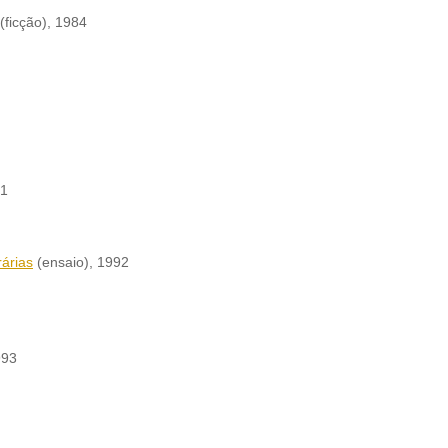
(ficção)
, 1984
91
rárias
(ensaio)
, 1992
993