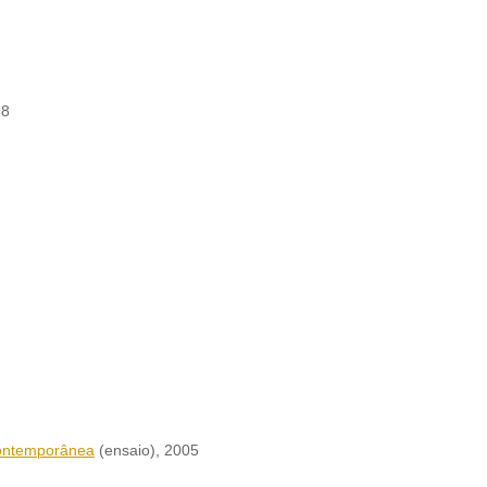
98
contemporânea
(ensaio)
, 2005