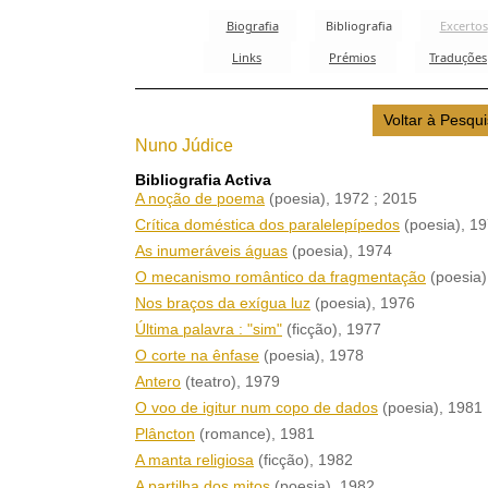
Nuno Júdice
Bibliografia Activa
A noção de poema
(poesia)
, 1972
; 2015
Crítica doméstica dos paralelepípedos
(poesia)
, 1
As inumeráveis águas
(poesia)
, 1974
O mecanismo romântico da fragmentação
(poesia)
Nos braços da exígua luz
(poesia)
, 1976
Última palavra : "sim"
(ficção)
, 1977
O corte na ênfase
(poesia)
, 1978
Antero
(teatro)
, 1979
O voo de igitur num copo de dados
(poesia)
, 1981
Plâncton
(romance)
, 1981
A manta religiosa
(ficção)
, 1982
A partilha dos mitos
(poesia)
, 1982