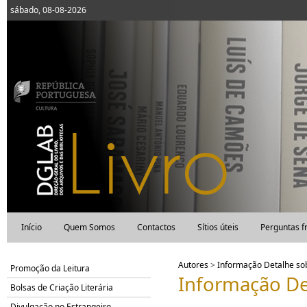
sábado, 08-08-2026
Início
Quem Somos
Contactos
Sítios úteis
Perguntas f
Autores
>
Informação Detalhe s
Promoção da Leitura
Informação De
Bolsas de Criação Literária
Divulgação no Estrangeiro