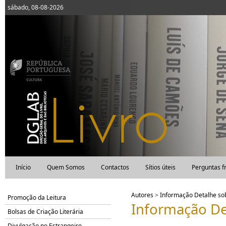
sábado, 08-08-2026
Início
Quem Somos
Contactos
Sítios úteis
Perguntas f
Autores
>
Informação Detalhe s
Promoção da Leitura
Informação De
Bolsas de Criação Literária
Divulgação no Estrangeiro