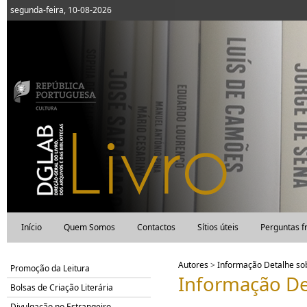
segunda-feira, 10-08-2026
Início
Quem Somos
Contactos
Sítios úteis
Perguntas f
Autores
>
Informação Detalhe s
Promoção da Leitura
Informação De
Bolsas de Criação Literária
Divulgação no Estrangeiro