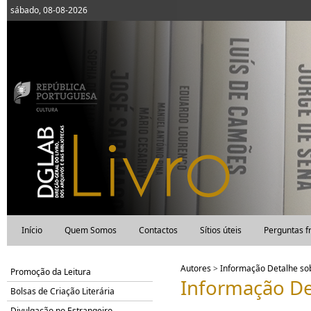
sábado, 08-08-2026
Início
Quem Somos
Contactos
Sítios úteis
Perguntas f
Autores
>
Informação Detalhe s
Promoção da Leitura
Informação De
Bolsas de Criação Literária
Divulgação no Estrangeiro