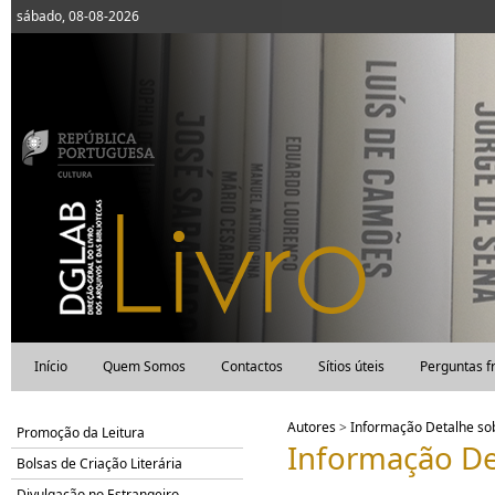
sábado, 08-08-2026
Início
Quem Somos
Contactos
Sítios úteis
Perguntas f
Autores
>
Informação Detalhe s
Promoção da Leitura
Informação De
Bolsas de Criação Literária
Divulgação no Estrangeiro