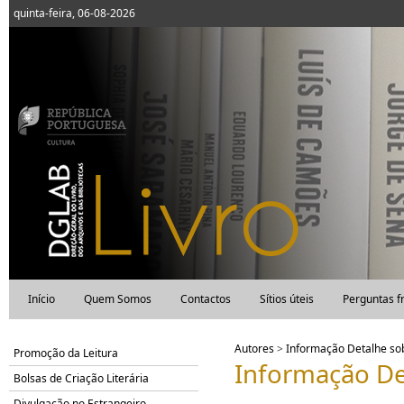
quinta-feira, 06-08-2026
Início
Quem Somos
Contactos
Sítios úteis
Perguntas f
Autores
>
Informação Detalhe s
Promoção da Leitura
Informação De
Bolsas de Criação Literária
Divulgação no Estrangeiro