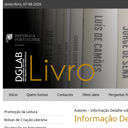
sexta-feira, 07-08-2026
Início
Quem Somos
Contactos
Sítios úteis
Perguntas f
Autores
>
Informação Detalhe s
Promoção da Leitura
Informação De
Bolsas de Criação Literária
Divulgação no Estrangeiro