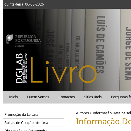
quinta-feira, 06-08-2026
Início
Quem Somos
Contactos
Sítios úteis
Perguntas f
Autores
>
Informação Detalhe s
Promoção da Leitura
Informação De
Bolsas de Criação Literária
Divulgação no Estrangeiro