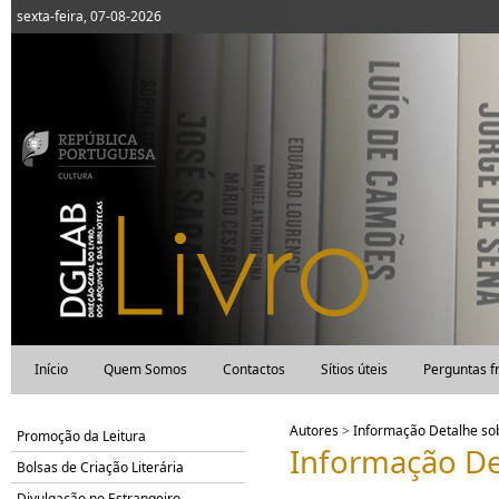
sexta-feira, 07-08-2026
Início
Quem Somos
Contactos
Sítios úteis
Perguntas f
Autores
>
Informação Detalhe s
Promoção da Leitura
Informação De
Bolsas de Criação Literária
Divulgação no Estrangeiro