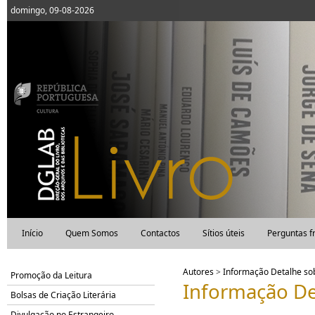
domingo, 09-08-2026
Início
Quem Somos
Contactos
Sítios úteis
Perguntas f
Autores
>
Informação Detalhe s
Promoção da Leitura
Informação De
Bolsas de Criação Literária
Divulgação no Estrangeiro