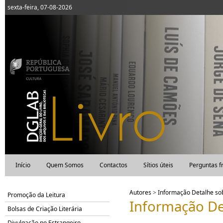
sexta-feira, 07-08-2026
Início
Quem Somos
Contactos
Sítios úteis
Perguntas f
Autores
>
Informação Detalhe s
Promoção da Leitura
Informação De
Bolsas de Criação Literária
Divulgação no Estrangeiro