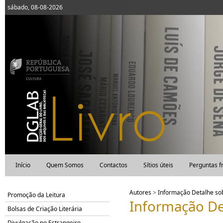
sábado, 08-08-2026
Início
Quem Somos
Contactos
Sítios úteis
Perguntas f
Autores
>
Informação Detalhe s
Promoção da Leitura
Informação De
Bolsas de Criação Literária
Divulgação no Estrangeiro