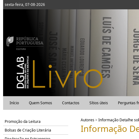
sexta-feira, 07-08-2026
Início
Quem Somos
Contactos
Sítios úteis
Perguntas f
Autores
>
Informação Detalhe s
Promoção da Leitura
Informação De
Bolsas de Criação Literária
Divulgação no Estrangeiro