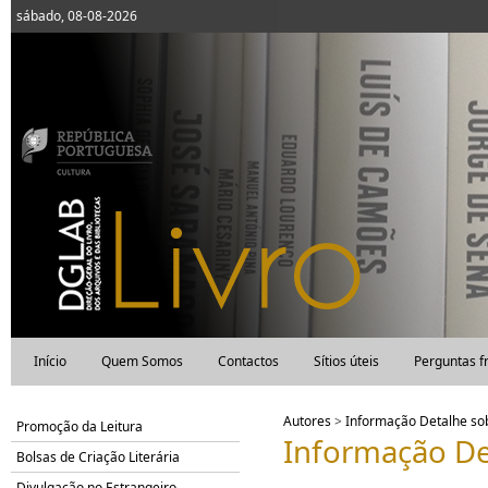
sábado, 08-08-2026
Início
Quem Somos
Contactos
Sítios úteis
Perguntas f
Autores
>
Informação Detalhe s
Promoção da Leitura
Informação De
Bolsas de Criação Literária
Divulgação no Estrangeiro