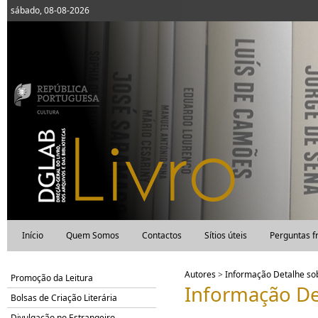
sábado, 08-08-2026
Início
Quem Somos
Contactos
Sítios úteis
Perguntas f
Autores
>
Informação Detalhe s
Promoção da Leitura
Informação De
Bolsas de Criação Literária
Divulgação no Estrangeiro