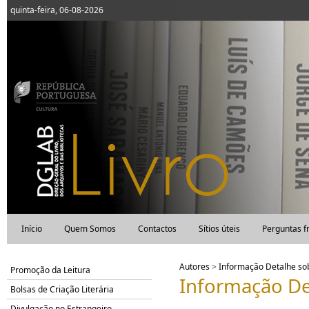
quinta-feira, 06-08-2026
Início
Quem Somos
Contactos
Sítios úteis
Perguntas f
Autores
>
Informação Detalhe s
Promoção da Leitura
Informação De
Bolsas de Criação Literária
Divulgação no Estrangeiro