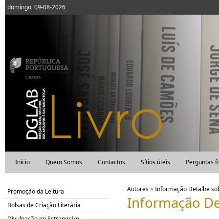
domingo, 09-08-2026
Início
Quem Somos
Contactos
Sítios úteis
Perguntas f
Autores
>
Informação Detalhe s
Promoção da Leitura
Informação De
Bolsas de Criação Literária
Divulgação no Estrangeiro