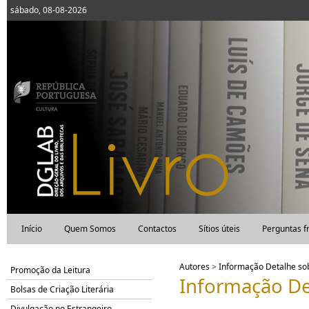
sábado, 08-08-2026
Início
Quem Somos
Contactos
Sítios úteis
Perguntas f
Autores
>
Informação Detalhe s
Promoção da Leitura
Informação De
Bolsas de Criação Literária
Divulgação no Estrangeiro