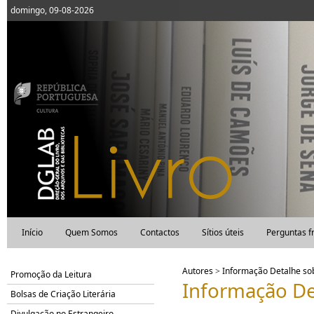
domingo, 09-08-2026
Início
Quem Somos
Contactos
Sítios úteis
Perguntas f
Autores
>
Informação Detalhe s
Promoção da Leitura
Informação De
Bolsas de Criação Literária
Divulgação no Estrangeiro