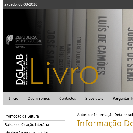
sábado, 08-08-2026
Início
Quem Somos
Contactos
Sítios úteis
Perguntas f
Autores
>
Informação Detalhe s
Promoção da Leitura
Informação De
Bolsas de Criação Literária
Divulgação no Estrangeiro