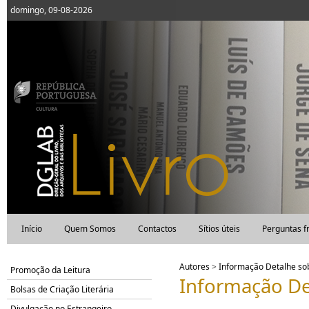
domingo, 09-08-2026
Início
Quem Somos
Contactos
Sítios úteis
Perguntas f
Autores
>
Informação Detalhe s
Promoção da Leitura
Informação De
Bolsas de Criação Literária
Divulgação no Estrangeiro