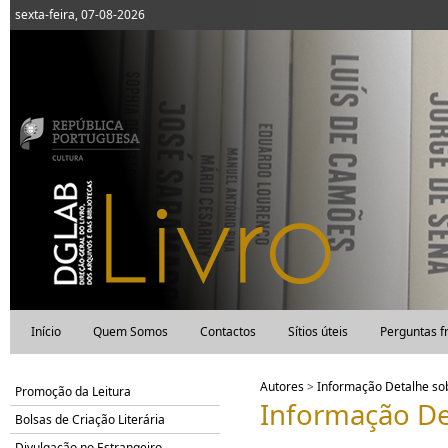
sexta-feira, 07-08-2026
Início
Quem Somos
Contactos
Sítios úteis
Perguntas f
Autores
>
Informação Detalhe s
Promoção da Leitura
Informação De
Bolsas de Criação Literária
Divulgação no Estrangeiro